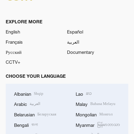
o
EXPLORE MORE
English
Español
Français
العربية
Русский
Documentary
CCTV+
CHOOSE YOUR LANGUAGE
Shqip
ລາວ
Albanian
Lao
العربية
Bahasa Melayu
Arabic
Malay
Беларуская
Монгол
Belarusian
Mongolian
বাংলা
မြန်မာဘာသာ
Bengali
Myanmar