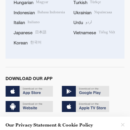
Magyar
Türkçe
Hungarian
Turkish
Bahasa Indonesia
Українська
Indonesian
Ukrainian
Italiano
اردو
Italian
Urdu
日本語
Tiếng Việt
Japanese
Vietnamese
한국어
Korean
DOWNLOAD OUR APP
Copyright © 2024 CGTN.
Our Privacy Statement & Cookie Policy