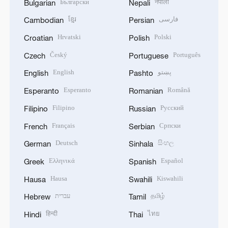
Български
नेपाली
Bulgarian
Nepali
ខ្មែរ
فارسی
Cambodian
Persian
Hrvatski
Polski
Croatian
Polish
Český
Português
Czech
Portuguese
English
پښتو
English
Pashto
Esperanto
Română
Esperanto
Romanian
Filipino
Русский
Filipino
Russian
Français
Српски
French
Serbian
Deutsch
සිංහල
German
Sinhala
Ελληνικά
Español
Greek
Spanish
Hausa
Kiswahili
Hausa
Swahili
עברית
தமிழ்
Hebrew
Tamil
हिन्दी
ไทย
Hindi
Thai