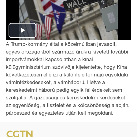
P
A Trump-kormány által a közelmúltban javasolt,
l
egyes országokból származó árukra kivetett további
importvámokkal kapcsolatban a kínai
a
külügyminisztérium szóvivője kijelentette, hogy Kína
következetesen ellenzi a különféle formájú egyoldalú
y
vámintézkedéseket, a vámháború, illetve a
kereskedelmi háború pedig egyik fél érdekeit sem
V
szolgálja. A gazdasági és kereskedelmi kérdéseket
i
az egyenlőség, a tisztelet és a kölcsönösség alapján,
párbeszéd és egyeztetés útján kell
megoldani.
d
e