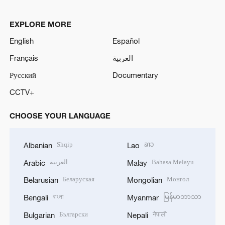
o
EXPLORE MORE
English
Español
Français
العربية
Русский
Documentary
CCTV+
CHOOSE YOUR LANGUAGE
Shqip
ລາວ
Albanian
Lao
العربية
Bahasa Melayu
Arabic
Malay
Беларуская
Монгол
Belarusian
Mongolian
বাংলা
မြန်မာဘာသာ
Bengali
Myanmar
Български
नेपाली
Bulgarian
Nepali