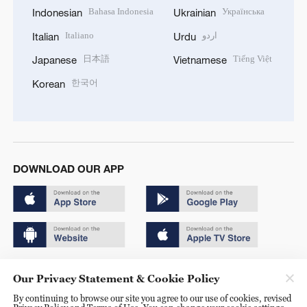
Bahasa Indonesia
Українська
Indonesian
Ukrainian
Italiano
اردو
Italian
Urdu
日本語
Tiếng Việt
Japanese
Vietnamese
한국어
Korean
DOWNLOAD OUR APP
Copyright © 2024 CGTN.
Our Privacy Statement & Cookie Policy
京ICP备20000184号
By continuing to browse our site you agree to our use of cookies, revised