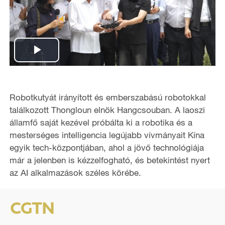
P
l
Robotkutyát irányított és emberszabású robotokkal
a
találkozott Thongloun elnök Hangcsouban. A laoszi
államfő saját kezével próbálta ki a robotika és a
y
mesterséges intelligencia legújabb vívmányait Kína
egyik tech-központjában, ahol a jövő technológiája
V
már a jelenben is kézzelfogható, és betekintést nyert
i
az AI alkalmazások széles körébe.
d
e