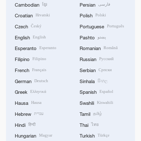
ខ្មែរ
فارسی
Cambodian
Persian
Hrvatski
Polski
Croatian
Polish
Český
Português
Czech
Portuguese
English
پښتو
English
Pashto
Esperanto
Română
Esperanto
Romanian
Filipino
Русский
Filipino
Russian
Français
Српски
French
Serbian
Deutsch
සිංහල
German
Sinhala
Ελληνικά
Español
Greek
Spanish
Hausa
Kiswahili
Hausa
Swahili
עברית
தமிழ்
Hebrew
Tamil
हिन्दी
ไทย
Hindi
Thai
Magyar
Türkçe
Hungarian
Turkish