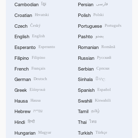
ខ្មែរ
فارسی
Cambodian
Persian
Hrvatski
Polski
Croatian
Polish
Český
Português
Czech
Portuguese
English
پښتو
English
Pashto
Esperanto
Română
Esperanto
Romanian
Filipino
Русский
Filipino
Russian
Français
Српски
French
Serbian
Deutsch
සිංහල
German
Sinhala
Ελληνικά
Español
Greek
Spanish
Hausa
Kiswahili
Hausa
Swahili
עברית
தமிழ்
Hebrew
Tamil
हिन्दी
ไทย
Hindi
Thai
Magyar
Türkçe
Hungarian
Turkish