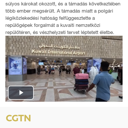
súlyos károkat okozott, és a támadás következtében
több ember megsérült. A támadás miatt a polgári
légiközlekedési hatóság felfüggesztette a
repülőgépek forgalmát a kuvaiti nemzetközi
repülőtéren, és vészhelyzeti tervet léptetett életbe.
P
l
a