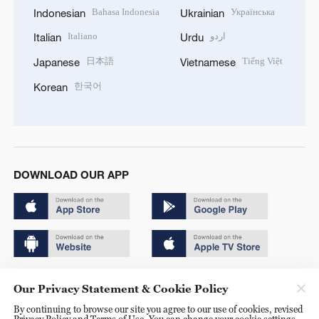
Bahasa Indonesia
Українська
Indonesian
Ukrainian
Italiano
اردو
Italian
Urdu
日本語
Tiếng Việt
Japanese
Vietnamese
한국어
Korean
DOWNLOAD OUR APP
Copyright © 2024 CGTN.
Our Privacy Statement & Cookie Policy
京ICP备20000184号
By continuing to browse our site you agree to our use of cookies, revised
Privacy Policy and Terms of Use. You can change your cookie settings