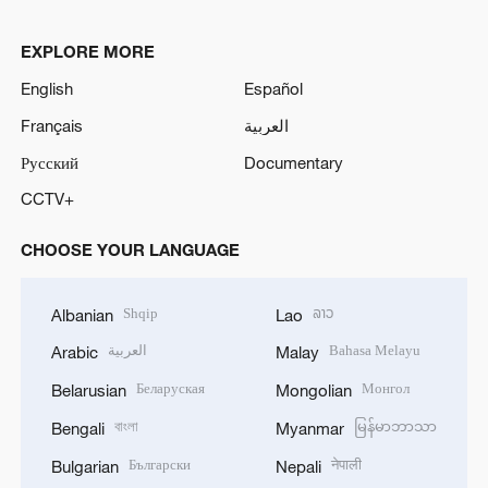
y
EXPLORE MORE
V
English
Español
Français
العربية
i
Русский
Documentary
d
CCTV+
e
CHOOSE YOUR LANGUAGE
o
Shqip
ລາວ
Albanian
Lao
العربية
Bahasa Melayu
Arabic
Malay
Беларуская
Монгол
Belarusian
Mongolian
বাংলা
မြန်မာဘာသာ
Bengali
Myanmar
Български
नेपाली
Bulgarian
Nepali