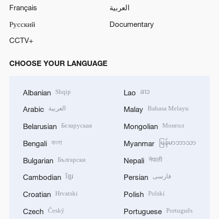
Français
العربية
i
Русский
Documentary
d
CCTV+
e
CHOOSE YOUR LANGUAGE
o
Shqip
ລາວ
Albanian
Lao
العربية
Bahasa Melayu
Arabic
Malay
Беларуская
Монгол
Belarusian
Mongolian
বাংলা
မြန်မာဘာသာ
Bengali
Myanmar
Български
नेपाली
Bulgarian
Nepali
ខ្មែរ
فارسی
Cambodian
Persian
Hrvatski
Polski
Croatian
Polish
Český
Português
Czech
Portuguese