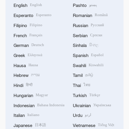
English
پښتو
English
Pashto
Esperanto
Română
Esperanto
Romanian
Filipino
Русский
Filipino
Russian
Français
Српски
French
Serbian
Deutsch
සිංහල
German
Sinhala
Ελληνικά
Español
Greek
Spanish
Hausa
Kiswahili
Hausa
Swahili
עברית
தமிழ்
Hebrew
Tamil
हिन्दी
ไทย
Hindi
Thai
Magyar
Türkçe
Hungarian
Turkish
Bahasa Indonesia
Українська
Indonesian
Ukrainian
Italiano
اردو
Italian
Urdu
日本語
Tiếng Việt
Japanese
Vietnamese