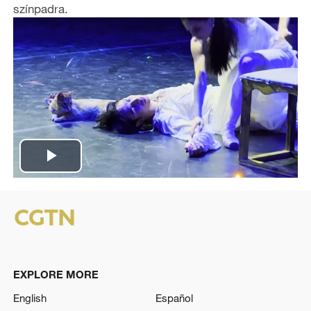
színpadra.
P
l
a
y
EXPLORE MORE
V
English
Español