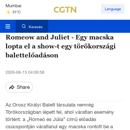
Mumbai
Language
31°C
Kuala Lumpur
31°C
Keresés
Romeow and Juliet - Egy macska
lopta el a show-t egy törökországi
balettelőadáson
2026-06-15 04:09:58
Share
Az Orosz Királyi Balett társulata nemrég
Törökországban lépett fel, ahol váratlan esemény
történt: a „Rómeó és Júlia” című előadás
csúcspontján váratlanul egy macska rontott be a