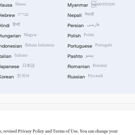
Hausa
Hausa
Myanmar
မြန်မာဘာသာ
Hebrew
עברית
Nepali
नेपाली
Hindi
हिन्दी
Persian
فارسی
Hungarian
Magyar
Polish
Polski
Indonesian
Bahasa Indonesia
Portuguese
Português
Italian
Italiano
Pashto
پښتو
Japanese
日本語
Romanian
Română
Korean
한국어
Russian
Русский
es, revised Privacy Policy and Terms of Use. You can change your