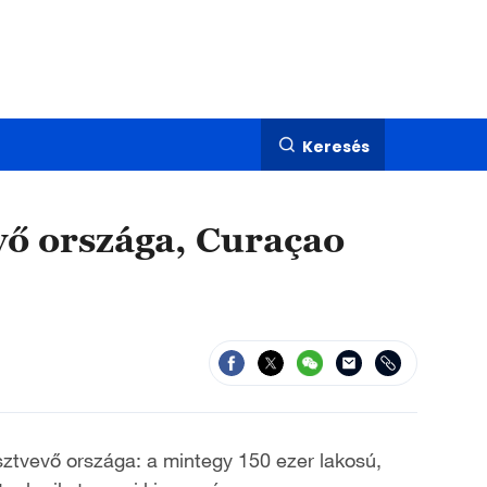
Keresés
vő országa, Curaçao
sztvevő országa: a mintegy 150 ezer lakosú,