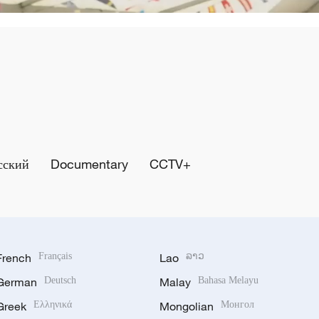
сский
Documentary
CCTV+
French
Français
Lao
ລາວ
German
Deutsch
Malay
Bahasa Melayu
Greek
Ελληνικά
Mongolian
Монгол