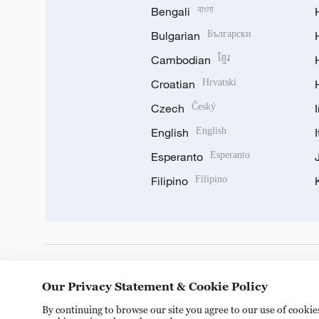
Bengali
বাংলা
Bulgarian
Български
Cambodian
ខ្មែរ
Croatian
Hrvatski
Czech
Český
English
English
Esperanto
Esperanto
Filipino
Filipino
DOWNLOAD OUR APP
Our Privacy Statement & Cookie Policy
By continuing to browse our site you agree to our use of cooki