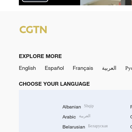
P
l
a
y
V
EXPLORE MORE
i
English
Español
Français
العربية
Ру
d
CHOOSE YOUR LANGUAGE
e
o
Albanian
Shqip
Arabic
العربية
Belarusian
Беларуская