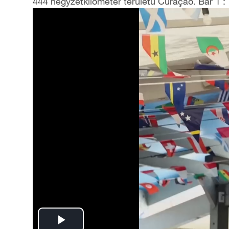
444 négyzetkilométer területű Curaçao. Bár 1 : 7