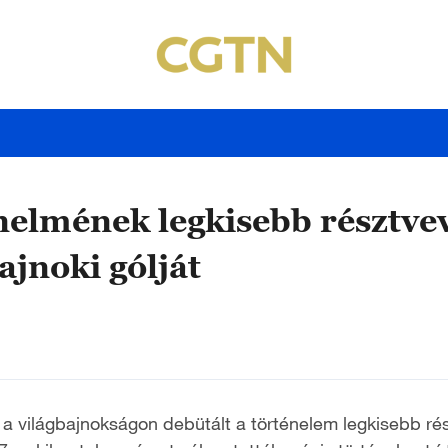
nelmének legkisebb résztve
ajnoki gólját
n a világbajnokságon debütált a történelem legkisebb ré