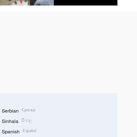
Serbian
Српски
Sinhala
සිංහල
Spanish
Español