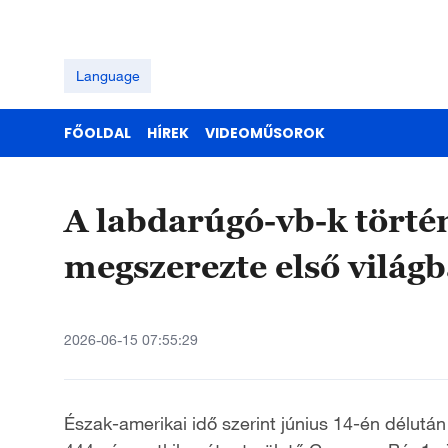
Language
FŐOLDAL
HÍREK
VIDEOMŰSOROK
A labdarúgó-vb-k törté
megszerezte első világb
2026-06-15 07:55:29
Észak-amerikai idő szerint június 14-én délutá