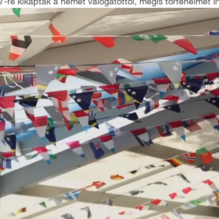
-re kikaptak a német válogatottól, mégis történelmet írt