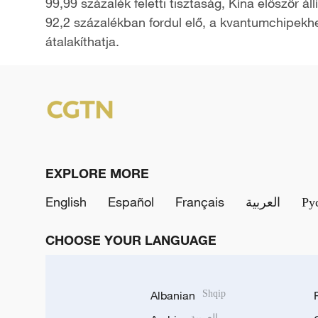
99,99 százalék feletti tisztaság, Kína először
92,2 százalékban fordul elő, a kvantumchipekhez 
a
átalakíthatja.
y
V
i
d
EXPLORE MORE
e
English
Español
Français
العربية
Ру
o
CHOOSE YOUR LANGUAGE
Albanian
Shqip
العربية