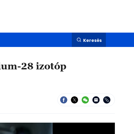
Keresés
ícium-28 izotóp