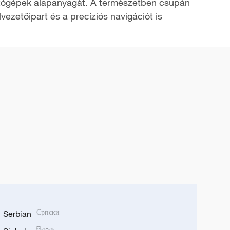
ámítógépek alapanyagát. A természetben csupán
vezetőipart és a precíziós navigációt is
Serbian
Српски
සිංහල