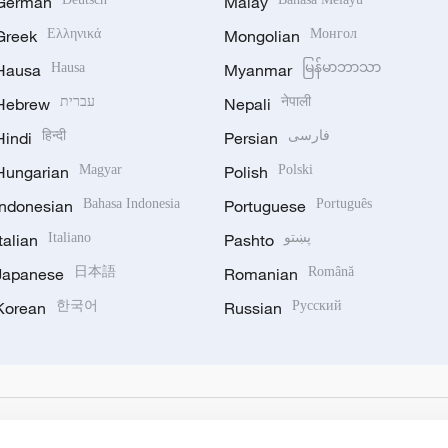
German
Malay
Greek
Ελληνικά
Mongolian
Монгол
Hausa
Hausa
Myanmar
မြန်မာဘာသာ
Hebrew
עברית
Nepali
नेपाली
Hindi
हिन्दी
Persian
فارسی
Hungarian
Magyar
Polish
Polski
Indonesian
Bahasa Indonesia
Portuguese
Português
Italian
Italiano
Pashto
پښتو
Japanese
日本語
Romanian
Română
Korean
한국어
Russian
Русский