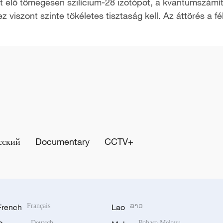
 állít elő tömegesen szilícium-28 izotópot, a kvantumsz
viszont szinte tökéletes tisztaság kell. Az áttörés a fél
сский
Documentary
CCTV+
French
Français
Lao
ລາວ
Deutsch
Bahasa Melayu