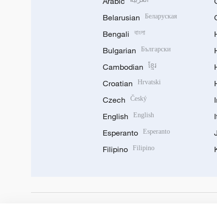
Arabic
Belarusian
Беларуская
Bengali
বাংলা
Bulgarian
Български
Cambodian
ខ្មែរ
Croatian
Hrvatski
Czech
Český
English
English
Esperanto
Esperanto
Filipino
Filipino
DOWNLOAD OUR APP