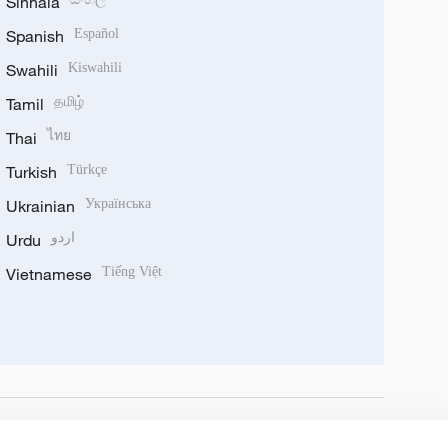
Sinhala
Spanish
Español
Swahili
Kiswahili
Tamil
தமிழ்
Thai
ไทย
Turkish
Türkçe
Ukrainian
Українська
Urdu
اردو
Vietnamese
Tiếng Việt