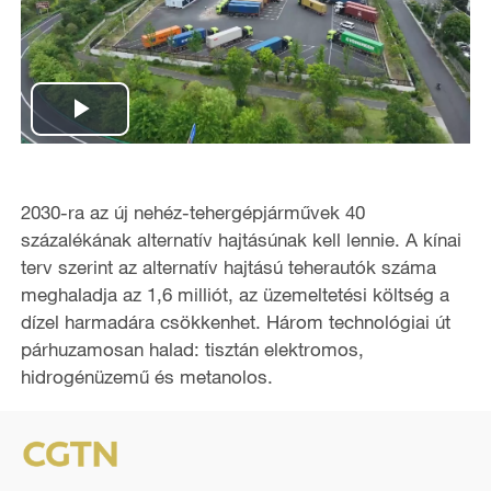
P
l
2030-ra az új nehéz-tehergépjárművek 40
a
százalékának alternatív hajtásúnak kell lennie. A kínai
terv szerint az alternatív hajtású teherautók száma
y
meghaladja az 1,6 milliót, az üzemeltetési költség a
dízel harmadára csökkenhet. Három technológiai út
V
párhuzamosan halad: tisztán elektromos,
i
hidrogénüzemű és metanolos.
d
e