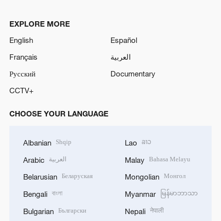
o
EXPLORE MORE
English
Español
Français
العربية
Русский
Documentary
CCTV+
CHOOSE YOUR LANGUAGE
Shqip
ລາວ
Albanian
Lao
العربية
Bahasa Melayu
Arabic
Malay
Беларуская
Монгол
Belarusian
Mongolian
বাংলা
မြန်မာဘာသာ
Bengali
Myanmar
Български
नेपाली
Bulgarian
Nepali