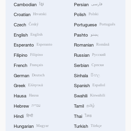
ខ្មែរ
فارسی
Cambodian
Persian
Hrvatski
Polski
Croatian
Polish
Český
Português
Czech
Portuguese
English
پښتو
English
Pashto
Esperanto
Română
Esperanto
Romanian
Filipino
Русский
Filipino
Russian
Français
Српски
French
Serbian
Deutsch
සිංහල
German
Sinhala
Ελληνικά
Español
Greek
Spanish
Hausa
Kiswahili
Hausa
Swahili
עברית
தமிழ்
Hebrew
Tamil
हिन्दी
ไทย
Hindi
Thai
Magyar
Türkçe
Hungarian
Turkish