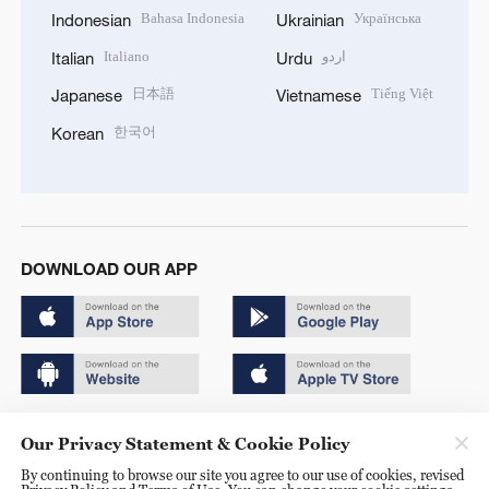
Bahasa Indonesia
Українська
Indonesian
Ukrainian
Italiano
اردو
Italian
Urdu
日本語
Tiếng Việt
Japanese
Vietnamese
한국어
Korean
DOWNLOAD OUR APP
Copyright © 2024 CGTN.
Our Privacy Statement & Cookie Policy
京ICP备20000184号
By continuing to browse our site you agree to our use of cookies, revised