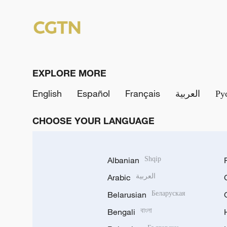
l
a
y
V
EXPLORE MORE
i
English
Español
Français
العربية
Ру
d
CHOOSE YOUR LANGUAGE
e
o
Albanian
Shqip
Arabic
العربية
Belarusian
Беларуская
Bengali
বাংলা