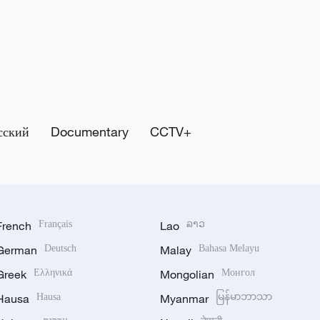
сский
Documentary
CCTV+
French
Français
Lao
ລາວ
German
Deutsch
Malay
Bahasa Melayu
Greek
Ελληνικά
Mongolian
Монгол
Hausa
Hausa
Myanmar
မြန်မာဘာသာ