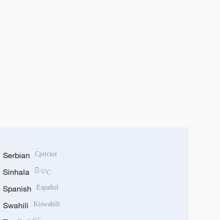
Serbian
Српски
Sinhala
සිංහල
Spanish
Español
Swahili
Kiswahili