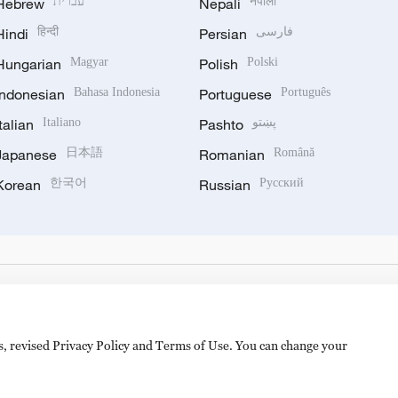
Hebrew
עברית
Nepali
नेपाली
Hindi
हिन्दी
Persian
فارسی
Hungarian
Magyar
Polish
Polski
Indonesian
Bahasa Indonesia
Portuguese
Português
Italian
Italiano
Pashto
پښتو
Japanese
日本語
Romanian
Română
Korean
한국어
Russian
Русский
es, revised Privacy Policy and Terms of Use. You can change your