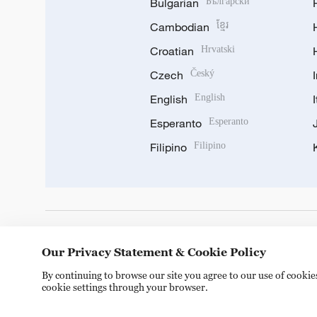
Bulgarian
Български
Cambodian
ខ្មែរ
Croatian
Hrvatski
Czech
Český
English
English
Esperanto
Esperanto
Filipino
Filipino
DOWNLOAD OUR APP
Our Privacy Statement & Cookie Policy
By continuing to browse our site you agree to our use of cooki
cookie settings through your browser.