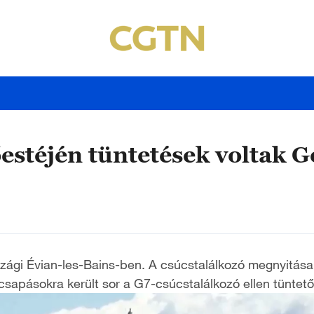
őestéjén tüntetések voltak 
szági Évian-les-Bains-ben. A csúcstalálkozó megnyitása 
csapásokra került sor a G7-csúcstalálkozó ellen tüntető