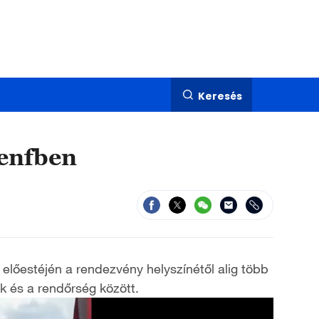
Keresés
Genfben
előestéjén a rendezvény helyszínétől alig több
k és a rendőrség között.