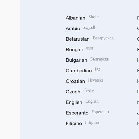
Albanian
Shqip
Arabic
العربية
Belarusian
Беларуская
Bengali
বাংলা
Bulgarian
Български
Cambodian
ខ្មែរ
Croatian
Hrvatski
Czech
Český
English
English
Esperanto
Esperanto
Filipino
Filipino