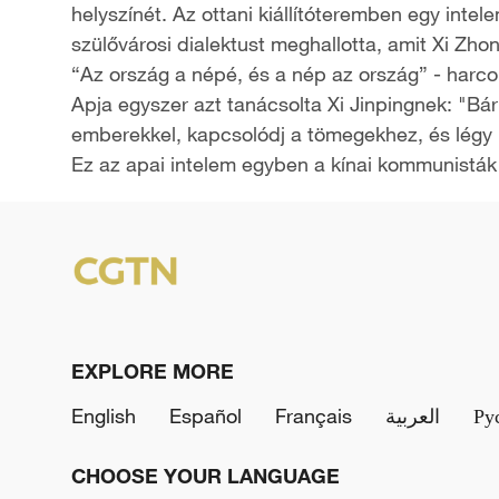
helyszínét. Az ottani kiállítóteremben egy intel
y
szülővárosi dialektust meghallotta, amit Xi Zhong
“Az ország a népé, és a nép az ország” - harco
V
Apja egyszer azt tanácsolta Xi Jinpingnek: "Bár
emberekkel, kapcsolódj a tömegekhez, és légy 
i
Ez az apai intelem egyben a kínai kommunisták r
d
e
o
EXPLORE MORE
English
Español
Français
العربية
Ру
CHOOSE YOUR LANGUAGE