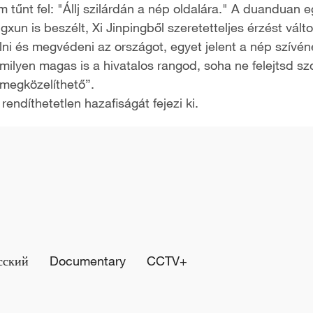
em tűnt fel: "Állj szilárdán a nép oldalára." A duanduan 
xun is beszélt, Xi Jinpingből szeretetteljes érzést váltot
lni és megvédeni az országot, egyet jelent a nép szívé
milyen magas is a hivatalos rangod, soha ne felejtsd sz
megközelíthető”.
endíthetetlen hazafiságát fejezi ki.
сский
Documentary
CCTV+