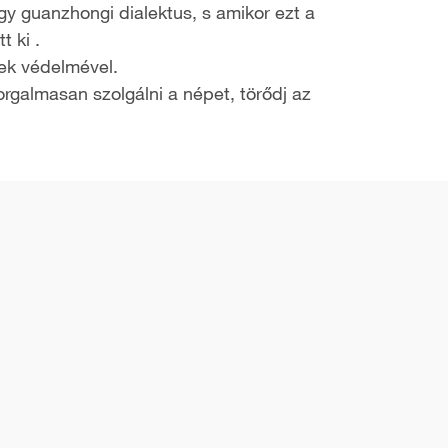
egy guanzhongi dialektus, s amikor ezt a
t ki .
nek védelmével.
orgalmasan szolgálni a népet, törődj az