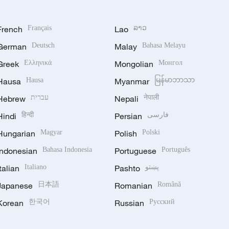
French
Français
Lao
ລາວ
German
Deutsch
Malay
Bahasa Melayu
Greek
Ελληνικά
Mongolian
Монгол
Hausa
Hausa
Myanmar
မြန်မာဘာသာ
Hebrew
עברית
Nepali
नेपाली
Hindi
हिन्दी
Persian
فارسی
Hungarian
Magyar
Polish
Polski
Indonesian
Bahasa Indonesia
Portuguese
Português
Italian
Italiano
Pashto
پښتو
Japanese
日本語
Romanian
Română
Korean
한국어
Russian
Русский