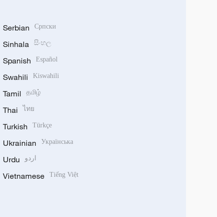
Serbian
Српски
Sinhala
සිංහල
Spanish
Español
Swahili
Kiswahili
Tamil
தமிழ்
Thai
ไทย
Turkish
Türkçe
Ukrainian
Українська
Urdu
اردو
Vietnamese
Tiếng Việt