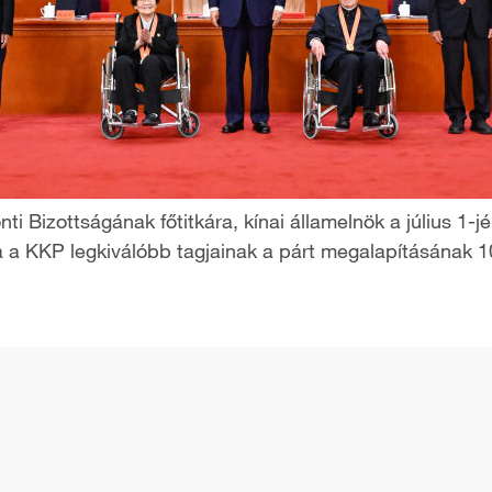
ti Bizottságának főtitkára, kínai államelnök a július 1
a a KKP legkiválóbb tagjainak a párt megalapításának 10