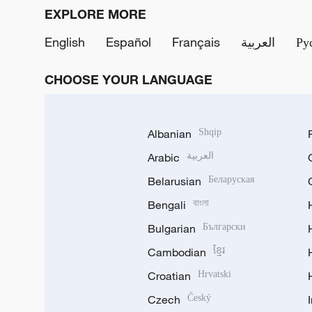
EXPLORE MORE
English
Español
Français
العربية
Ру
CHOOSE YOUR LANGUAGE
Albanian
Shqip
Arabic
العربية
Belarusian
Беларуская
Bengali
বাংলা
Bulgarian
Български
Cambodian
ខ្មែរ
Croatian
Hrvatski
Czech
Český