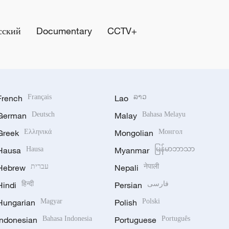
сский
Documentary
CCTV+
French
Français
Lao
ລາວ
German
Deutsch
Malay
Bahasa Melayu
Greek
Ελληνικά
Mongolian
Монгол
Hausa
Hausa
Myanmar
မြန်မာဘာသာ
Hebrew
עברית
Nepali
नेपाली
Hindi
हिन्दी
Persian
فارسی
Hungarian
Magyar
Polish
Polski
Indonesian
Bahasa Indonesia
Portuguese
Português