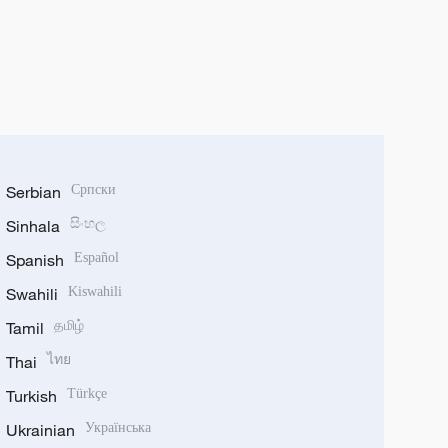
Serbian
Српски
Sinhala
සිංහල
Spanish
Español
Swahili
Kiswahili
Tamil
தமிழ்
Thai
ไทย
Turkish
Türkçe
Ukrainian
Українська