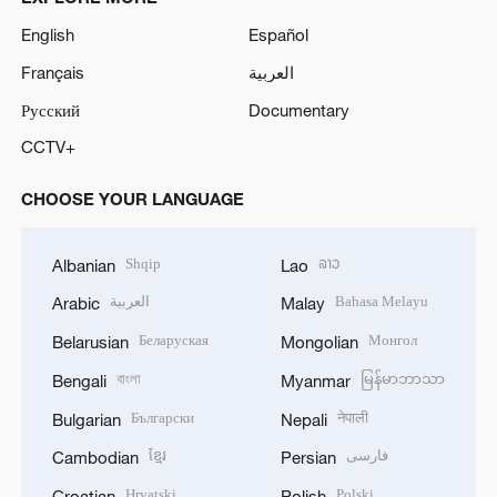
V
English
Español
Français
العربية
i
Русский
Documentary
d
CCTV+
e
CHOOSE YOUR LANGUAGE
o
Shqip
ລາວ
Albanian
Lao
العربية
Bahasa Melayu
Arabic
Malay
Беларуская
Монгол
Belarusian
Mongolian
বাংলা
မြန်မာဘာသာ
Bengali
Myanmar
Български
नेपाली
Bulgarian
Nepali
ខ្មែរ
فارسی
Cambodian
Persian
Hrvatski
Polski
Croatian
Polish