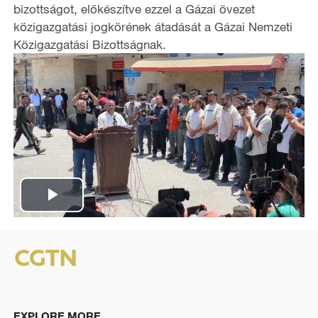
bizottságot, előkészítve ezzel a Gázai övezet
közigazgatási jogkörének átadását a Gázai Nemzeti
Közigazgatási Bizottságnak.
P
l
a
y
EXPLORE MORE