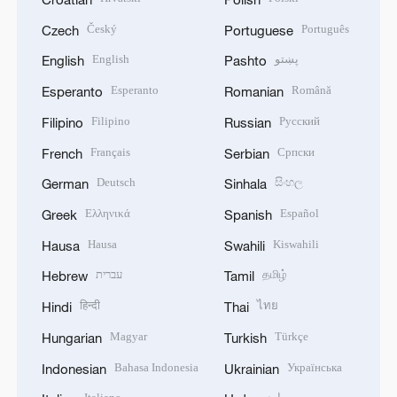
Český
Português
Czech
Portuguese
English
پښتو
English
Pashto
Esperanto
Română
Esperanto
Romanian
Filipino
Русский
Filipino
Russian
Français
Српски
French
Serbian
Deutsch
සිංහල
German
Sinhala
Ελληνικά
Español
Greek
Spanish
Hausa
Kiswahili
Hausa
Swahili
עברית
தமிழ்
Hebrew
Tamil
हिन्दी
ไทย
Hindi
Thai
Magyar
Türkçe
Hungarian
Turkish
Bahasa Indonesia
Українська
Indonesian
Ukrainian