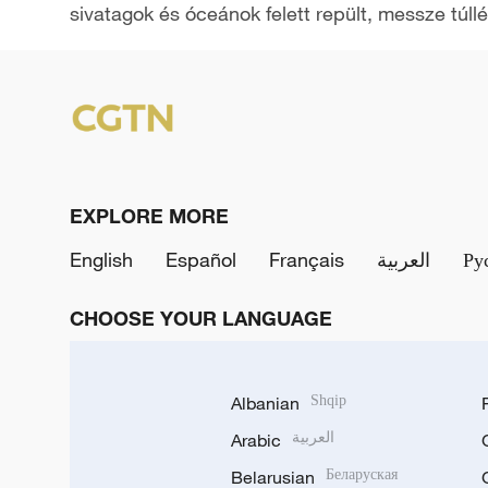
sivatagok és óceánok felett repült, messze túllé
y
V
i
d
EXPLORE MORE
e
English
Español
Français
العربية
Ру
o
CHOOSE YOUR LANGUAGE
Albanian
Shqip
Arabic
العربية
Belarusian
Беларуская