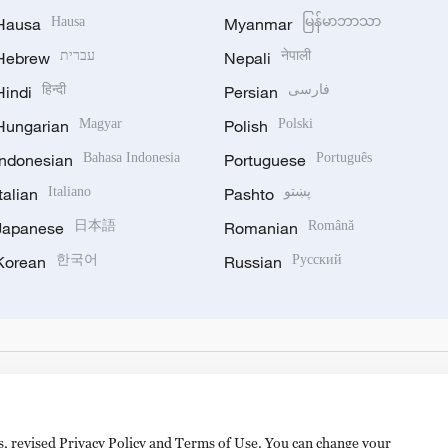
Hausa
Hausa
Myanmar
မြန်မာဘာသာ
Hebrew
עברית
Nepali
नेपाली
Hindi
हिन्दी
Persian
فارسی
Hungarian
Magyar
Polish
Polski
Indonesian
Bahasa Indonesia
Portuguese
Português
Italian
Italiano
Pashto
پښتو
Japanese
日本語
Romanian
Română
Korean
한국어
Russian
Русский
es, revised Privacy Policy and Terms of Use. You can change your