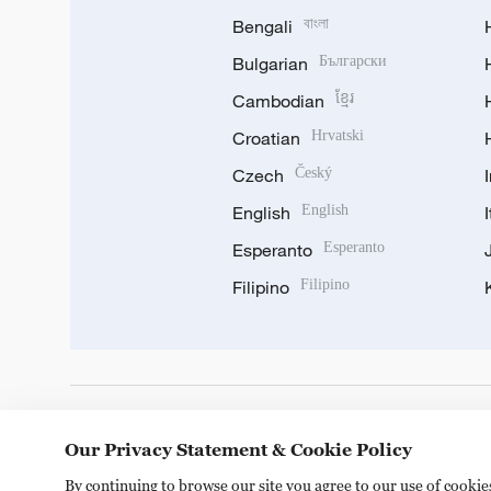
Bengali
বাংলা
Bulgarian
Български
Cambodian
ខ្មែរ
Croatian
Hrvatski
Czech
Český
English
English
Esperanto
Esperanto
Filipino
Filipino
DOWNLOAD OUR APP
Our Privacy Statement & Cookie Policy
By continuing to browse our site you agree to our use of cooki