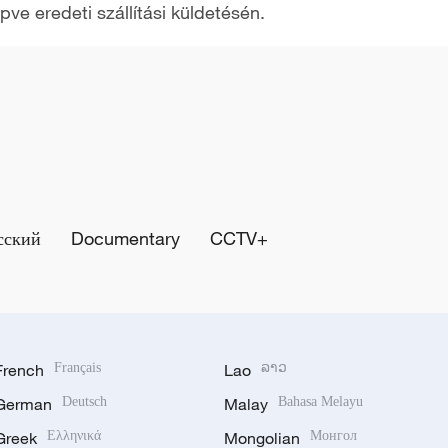
pve eredeti szállítási küldetésén.
сский
Documentary
CCTV+
French
Français
Lao
ລາວ
German
Deutsch
Malay
Bahasa Melayu
Greek
Ελληνικά
Mongolian
Монгол