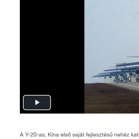
P
l
A Y-20-as, Kína első saját fejlesztésű nehéz kat
a