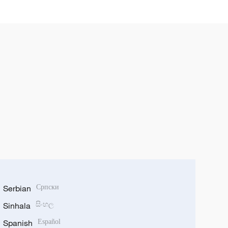
Serbian
Српски
Sinhala
සිංහල
Spanish
Español