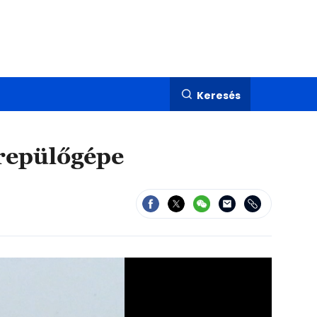
Keresés
órepülőgépe