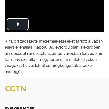
P
l
Kína országszerte megemlékezéseket tartott a Japán
elleni ellenállási háború 89. évfordulóján: Pekingben
a
ünnepséget rendeztek, számos városban légvédelmi
szirénák szólaltak meg, történelmi emlékhelyeken
y
virágokat helyeztek el és megkongatták a béke
harangját.
V
i
d
e
EXPLORE MORE