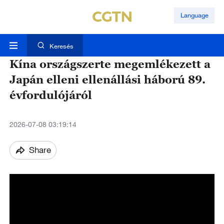
Language
Keresés
Kína országszerte megemlékezett a
Japán elleni ellenállási háború 89.
évfordulójáról
2026-07-08 03:19:14
Share