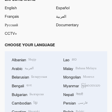
o
English
Español
Français
العربية
Русский
Documentary
CCTV+
CHOOSE YOUR LANGUAGE
Shqip
ລາວ
Albanian
Lao
العربية
Bahasa Melayu
Arabic
Malay
Беларуская
Монгол
Belarusian
Mongolian
বাংলা
မြန်မာဘာသာ
Bengali
Myanmar
Български
नेपाली
Bulgarian
Nepali
ខ្មែរ
فارسی
Cambodian
Persian
Hrvatski
Polski
Croatian
Polish