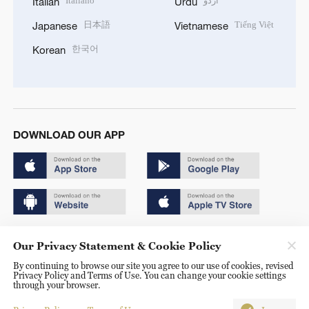
Italiano
اردو
Italian
Urdu
日本語
Tiếng Việt
Japanese
Vietnamese
한국어
Korean
DOWNLOAD OUR APP
Copyright © 2024 CGTN.
Our Privacy Statement & Cookie Policy
京ICP备20000184号
By continuing to browse our site you agree to our use of cookies, revised
Privacy Policy and Terms of Use. You can change your cookie settings
京公网安备 11010502050052号
through your browser.
Disinformation report hotline: 010-85061466