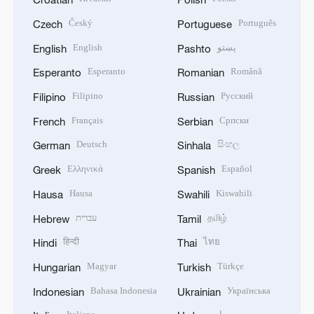
Český
Português
Czech
Portuguese
English
پښتو
English
Pashto
Esperanto
Română
Esperanto
Romanian
Filipino
Русский
Filipino
Russian
Français
Српски
French
Serbian
Deutsch
සිංහල
German
Sinhala
Ελληνικά
Español
Greek
Spanish
Hausa
Kiswahili
Hausa
Swahili
עברית
தமிழ்
Hebrew
Tamil
हिन्दी
ไทย
Hindi
Thai
Magyar
Türkçe
Hungarian
Turkish
Bahasa Indonesia
Українська
Indonesian
Ukrainian