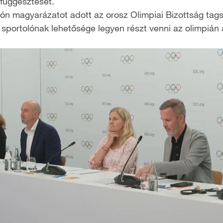
lfüggesztését.
ón magyarázatot adott az orosz Olimpiai Bizottság tagsá
sportolónak lehetősége legyen részt venni az olimpián an