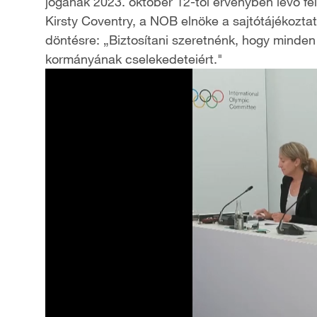
jogának 2023. október 12-től érvényben lévő fe
Kirsty Coventry, a NOB elnöke a sajtótájékoztat
döntésre: „Biztosítani szeretnénk, hogy minden 
kormányának cselekedeteiért."