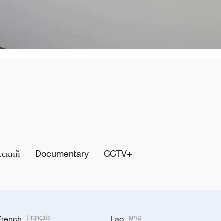
сский
Documentary
CCTV+
French
Français
Lao
ລາວ