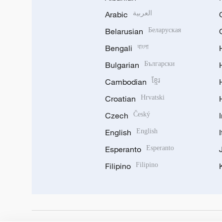
Arabic
العربية
Belarusian
Беларуская
Bengali
বাংলা
Bulgarian
Български
Cambodian
ខ្មែរ
Croatian
Hrvatski
Czech
Český
English
English
Esperanto
Esperanto
Filipino
Filipino