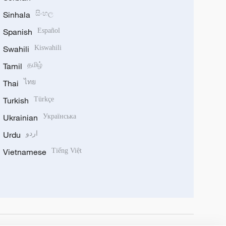
Sinhala
සිංහල
Spanish
Español
Swahili
Kiswahili
Tamil
தமிழ்
Thai
ไทย
Turkish
Türkçe
Ukrainian
Українська
Urdu
اردو
Vietnamese
Tiếng Việt