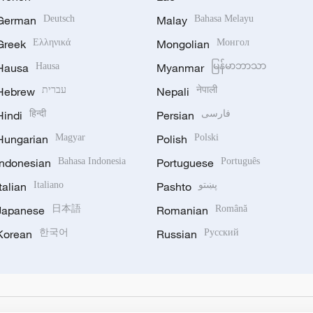
German
Deutsch
Malay
Bahasa Melayu
Greek
Ελληνικά
Mongolian
Монгол
Hausa
Hausa
Myanmar
မြန်မာဘာသာ
Hebrew
עברית
Nepali
नेपाली
Hindi
हिन्दी
Persian
فارسی
Hungarian
Magyar
Polish
Polski
Indonesian
Bahasa Indonesia
Portuguese
Português
Italian
Italiano
Pashto
پښتو
Japanese
日本語
Romanian
Română
Korean
한국어
Russian
Русский