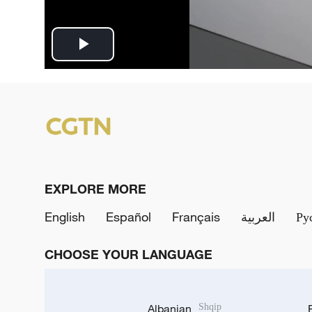
P
l
a
y
V
EXPLORE MORE
i
English
Español
Français
العربية
Ру
d
CHOOSE YOUR LANGUAGE
e
o
Albanian
Shqip