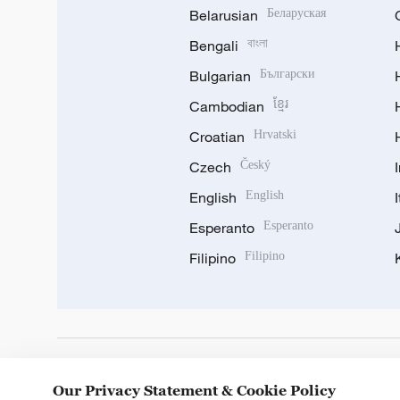
Belarusian
Беларуская
Bengali
বাংলা
Bulgarian
Български
Cambodian
ខ្មែរ
Croatian
Hrvatski
Czech
Český
English
English
Esperanto
Esperanto
Filipino
Filipino
DOWNLOAD OUR APP
Our Privacy Statement & Cookie Policy