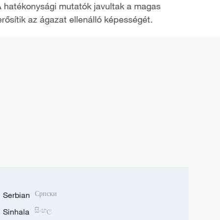
. A hatékonysági mutatók javultak a magas
rősítik az ágazat ellenálló képességét.
Serbian
Српски
Sinhala
සිංහල