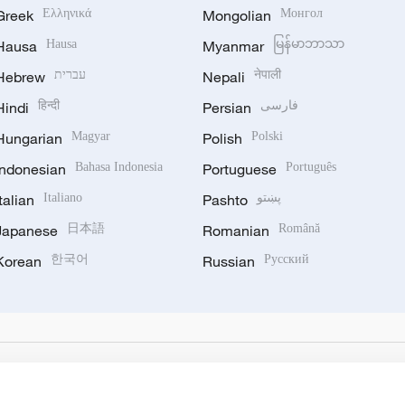
Greek
Ελληνικά
Mongolian
Монгол
Hausa
Hausa
Myanmar
မြန်မာဘာသာ
Hebrew
עברית
Nepali
नेपाली
Hindi
हिन्दी
Persian
فارسی
Hungarian
Magyar
Polish
Polski
Indonesian
Bahasa Indonesia
Portuguese
Português
Italian
Italiano
Pashto
پښتو
Japanese
日本語
Romanian
Română
Korean
한국어
Russian
Русский