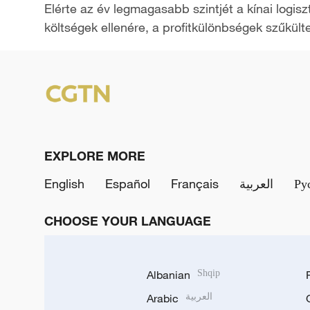
Elérte az év legmagasabb szintjét a kínai logis
a
költségek ellenére, a profitkülönbségek szűkült
y
V
i
d
EXPLORE MORE
e
English
Español
Français
العربية
Ру
o
CHOOSE YOUR LANGUAGE
Albanian
Shqip
Arabic
العربية