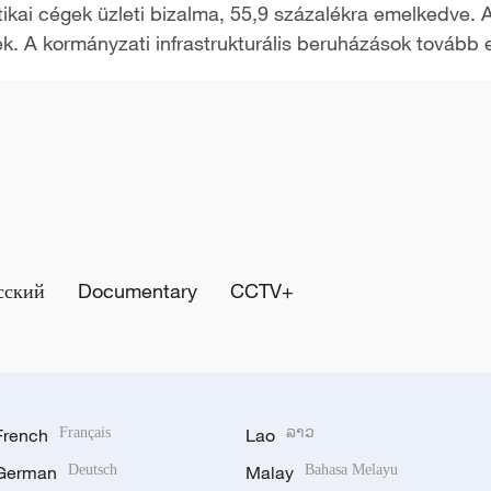
ztikai cégek üzleti bizalma, 55,9 százalékra emelkedve
ek. A kormányzati infrastrukturális beruházások tovább e
сский
Documentary
CCTV+
French
Français
Lao
ລາວ
German
Deutsch
Malay
Bahasa Melayu