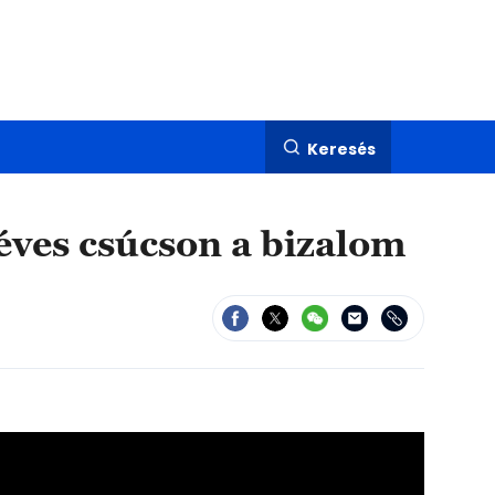
Keresés
 éves csúcson a bizalom