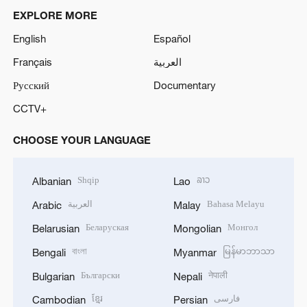
EXPLORE MORE
o
English
Español
Français
العربية
Русский
Documentary
CCTV+
CHOOSE YOUR LANGUAGE
Shqip
ລາວ
Albanian
Lao
العربية
Bahasa Melayu
Arabic
Malay
Беларуская
Монгол
Belarusian
Mongolian
বাংলা
မြန်မာဘာသာ
Bengali
Myanmar
Български
नेपाली
Bulgarian
Nepali
ខ្មែរ
فارسی
Cambodian
Persian