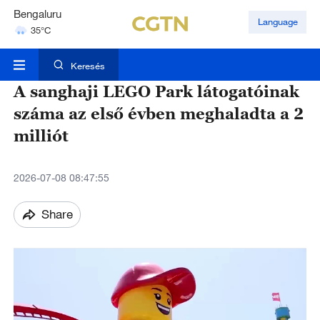
Bengaluru
Language
35°C
Hyderabad
42°C
Keresés
A sanghaji LEGO Park látogatóinak
száma az első évben meghaladta a 2
milliót
2026-07-08 08:47:55
Share