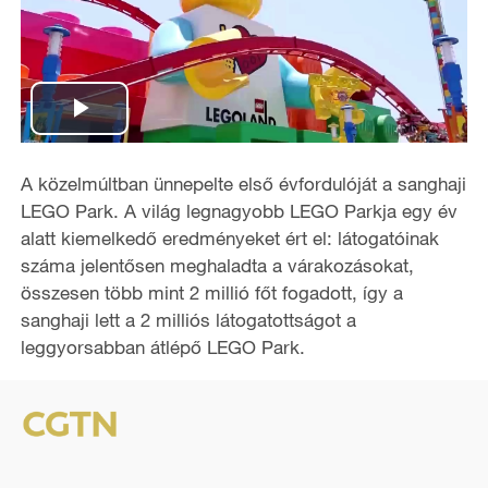
P
l
A közelmúltban ünnepelte első évfordulóját a sanghaji
LEGO Park. A világ legnagyobb LEGO Parkja egy év
a
alatt kiemelkedő eredményeket ért el: látogatóinak
száma jelentősen meghaladta a várakozásokat,
y
összesen több mint 2 millió főt fogadott, így a
sanghaji lett a 2 milliós látogatottságot
a
V
leggyorsabban átlépő LEGO Park.
i
d
e