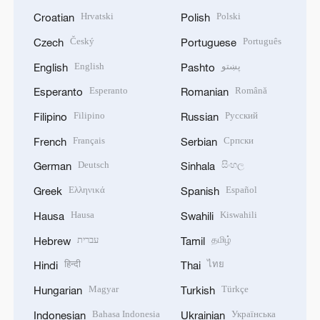
Hrvatski
Polski
Croatian
Polish
Český
Português
Czech
Portuguese
English
پښتو
English
Pashto
Esperanto
Română
Esperanto
Romanian
Filipino
Русский
Filipino
Russian
Français
Српски
French
Serbian
Deutsch
සිංහල
German
Sinhala
Ελληνικά
Español
Greek
Spanish
Hausa
Kiswahili
Hausa
Swahili
עברית
தமிழ்
Hebrew
Tamil
हिन्दी
ไทย
Hindi
Thai
Magyar
Türkçe
Hungarian
Turkish
Bahasa Indonesia
Українська
Indonesian
Ukrainian