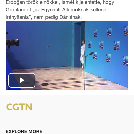
Erdoğan török elnökkel, ismét kijelentette, hogy
Grönlandot „az Egyesült Államoknak kellene
irányítania”, nem pedig Dániának.
P
l
a
y
EXPLORE MORE