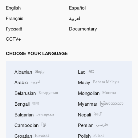
V
English
Español
Français
العربية
i
Русский
Documentary
d
CCTV+
e
CHOOSE YOUR LANGUAGE
o
Shqip
ລາວ
Albanian
Lao
العربية
Bahasa Melayu
Arabic
Malay
Беларуская
Монгол
Belarusian
Mongolian
বাংলা
မြန်မာဘာသာ
Bengali
Myanmar
Български
नेपाली
Bulgarian
Nepali
ខ្មែរ
فارسی
Cambodian
Persian
Hrvatski
Polski
Croatian
Polish