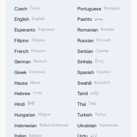
Český
Português
Czech
Portuguese
English
پښتو
English
Pashto
Esperanto
Română
Esperanto
Romanian
Filipino
Русский
Filipino
Russian
Français
Српски
French
Serbian
Deutsch
සිංහල
German
Sinhala
Ελληνικά
Español
Greek
Spanish
Hausa
Kiswahili
Hausa
Swahili
עברית
தமிழ்
Hebrew
Tamil
हिन्दी
ไทย
Hindi
Thai
Magyar
Türkçe
Hungarian
Turkish
Bahasa Indonesia
Українська
Indonesian
Ukrainian
Italiano
اردو
Italian
Urdu