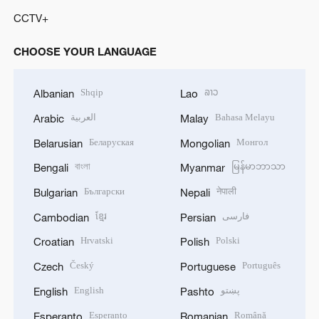
CCTV+
CHOOSE YOUR LANGUAGE
Shqip
ລາວ
Albanian
Lao
العربية
Bahasa Melayu
Arabic
Malay
Беларуская
Монгол
Belarusian
Mongolian
বাংলা
မြန်မာဘာသာ
Bengali
Myanmar
Български
नेपाली
Bulgarian
Nepali
ខ្មែរ
فارسی
Cambodian
Persian
Hrvatski
Polski
Croatian
Polish
Český
Português
Czech
Portuguese
English
پښتو
English
Pashto
Esperanto
Română
Esperanto
Romanian