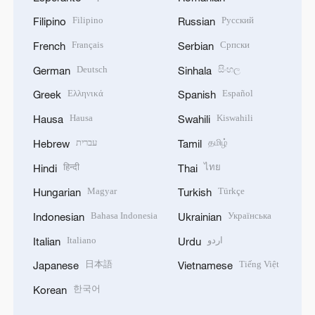
Filipino
Русский
Filipino
Russian
Français
Српски
French
Serbian
Deutsch
සිංහල
German
Sinhala
Ελληνικά
Español
Greek
Spanish
Hausa
Kiswahili
Hausa
Swahili
עברית
தமிழ்
Hebrew
Tamil
हिन्दी
ไทย
Hindi
Thai
Magyar
Türkçe
Hungarian
Turkish
Bahasa Indonesia
Українська
Indonesian
Ukrainian
Italiano
اردو
Italian
Urdu
日本語
Tiếng Việt
Japanese
Vietnamese
한국어
Korean