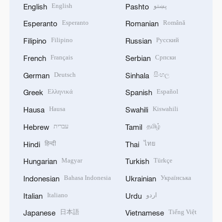
English
پښتو
English
Pashto
Esperanto
Română
Esperanto
Romanian
Filipino
Русский
Filipino
Russian
Français
Српски
French
Serbian
Deutsch
සිංහල
German
Sinhala
Ελληνικά
Español
Greek
Spanish
Hausa
Kiswahili
Hausa
Swahili
עברית
தமிழ்
Hebrew
Tamil
हिन्दी
ไทย
Hindi
Thai
Magyar
Türkçe
Hungarian
Turkish
Bahasa Indonesia
Українська
Indonesian
Ukrainian
Italiano
اردو
Italian
Urdu
日本語
Tiếng Việt
Japanese
Vietnamese