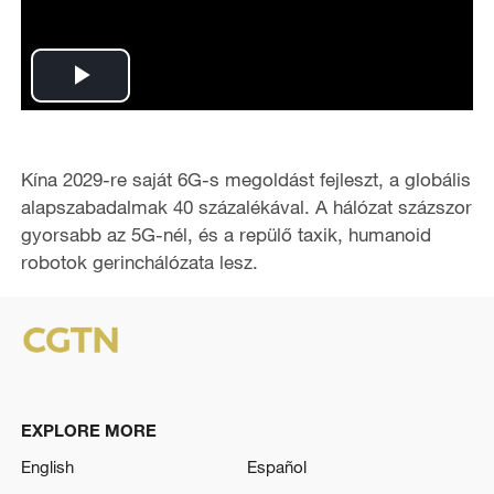
P
l
Kína 2029-re saját 6G-s megoldást fejleszt, a globális
a
alapszabadalmak 40 százalékával. A hálózat százszor
gyorsabb az 5G-nél, és a repülő taxik, humanoid
y
robotok gerinchálózata lesz.
V
i
d
EXPLORE MORE
e
English
Español