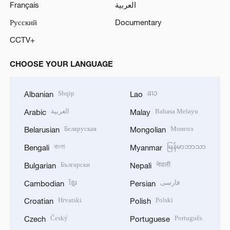
o
Français
العربية
Русский
Documentary
CCTV+
CHOOSE YOUR LANGUAGE
Shqip
ລາວ
Albanian
Lao
العربية
Bahasa Melayu
Arabic
Malay
Беларуская
Монгол
Belarusian
Mongolian
বাংলা
မြန်မာဘာသာ
Bengali
Myanmar
Български
नेपाली
Bulgarian
Nepali
ខ្មែរ
فارسی
Cambodian
Persian
Hrvatski
Polski
Croatian
Polish
Český
Português
Czech
Portuguese